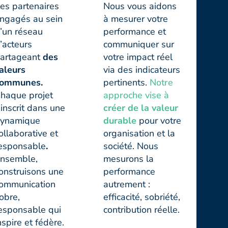
es partenaires
Nous vous aidons
ngagés au sein
à mesurer votre
’un réseau
performance et
’acteurs
communiquer sur
artageant
des
votre impact réel
aleurs
via des indicateurs
communes.
pertinents.
Notre
haque projet
approche vise à
’inscrit dans une
créer de la valeur
ynamique
durable
pour votre
ollaborative et
organisation et la
esponsable
.
société. Nous
nsemble,
mesurons la
onstruisons une
performance
ommunication
autrement :
obre,
efficacité, sobriété,
esponsable qui
contribution réelle.
nspire et fédère.