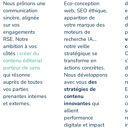
Nous prônons une
Eco-conception
d
communication
web, SEO éthique,
e
sincère, alignée
apparition de
d
sur vos
votre marque des
d
engagements
moteurs de
p
RSE. Notre
recherche IA…
v
ambition à vos
notre veille
côtés :
créer du
stratégique se
C
contenu éditorial
transforme en
s
porteur de sens
actions concrètes.
d
qui résonne
Nous développons
c
auprès de toutes
avec vous
des
r
vos parties
stratégies de
E
prenantes internes
contenu
c
et externes.
innovantes
qui
c
allient
s
performance
r
digitale et impact
i