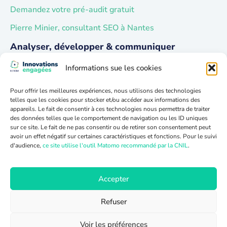
Demandez votre pré-audit gratuit
Pierre Minier, consultant SEO à Nantes
Analyser, développer & communiquer
Approche
Informations sue les cookies
Accompagnement
Cycle de vie
Pour offrir les meilleures expériences, nous utilisons des technologies
telles que les cookies pour stocker et/ou accéder aux informations des
A propos
appareils. Le fait de consentir à ces technologies nous permettra de traiter
des données telles que le comportement de navigation ou les ID uniques
Cas clients
sur ce site. Le fait de ne pas consentir ou de retirer son consentement peut
Numérique responsable
avoir un effet négatif sur certaines caractéristiques et fonctions. Pour le suivi
Qui sommes-nous ?
d'audience,
ce site utilise l'outil Matomo recommandé par la CNIL
.
Accepter
Refuser
Voir les préférences
© Tous droits réservés - 2025