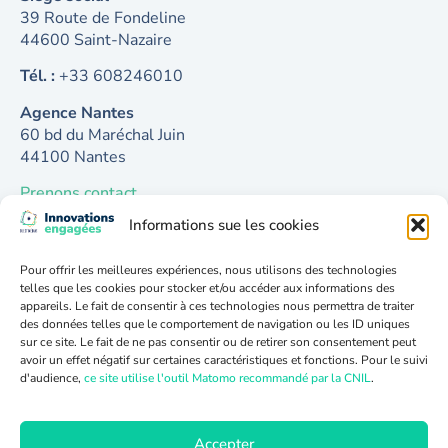
39 Route de Fondeline
44600 Saint-Nazaire
Tél. :
+33 608246010
Agence Nantes
60 bd du Maréchal Juin
44100 Nantes
Prenons contact
Informations sue les cookies
Analyser, développer & communiquer
Approche
Pour offrir les meilleures expériences, nous utilisons des technologies
Notre accompagnement
telles que les cookies pour stocker et/ou accéder aux informations des
Cycle de vie
appareils. Le fait de consentir à ces technologies nous permettra de traiter
des données telles que le comportement de navigation ou les ID uniques
sur ce site. Le fait de ne pas consentir ou de retirer son consentement peut
A propos
avoir un effet négatif sur certaines caractéristiques et fonctions. Pour le suivi
Cas clients
d'audience,
ce site utilise l'outil Matomo recommandé par la CNIL
.
Numérique responsable
Qui sommes-nous
Accepter