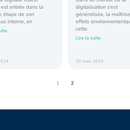
est entrée dans la
digitalisation s’est
e étape de son
généralisée, la maîtris
us interne, en
effets environnementa
cette
uite
Lire la suite
 2024
30 mars 2024
1
2