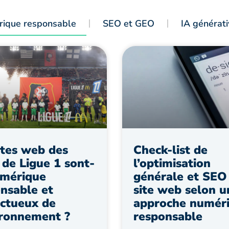
ique responsable
SEO et GEO
IA générati
ites web des
Check-list de
 de Ligue 1 sont-
l’optimisation
umérique
générale et SEO
nsable et
site web selon u
ctueux de
approche numér
ironnement ?
responsable