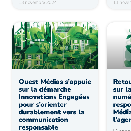
13 novembre 2024
11 nove
Ouest Médias s’appuie
Retou
sur la démarche
sur l
Innovations Engagées
numé
pour s’orienter
respo
durablement vers la
Média
communication
l’age
responsable
L’agenc