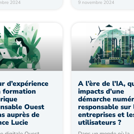
mbre 2024
9 novembre 2024
r d’expérience
A l’ère de l’IA, q
a formation
impacts d’une
rique
démarche numér
nsable Ouest
responsable sur 
s auprès de
entreprises et le
nce Lucie
utilisateurs ?
e digitale Ouest
Dans un monde où la