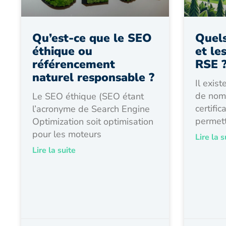
Qu’est-ce que le SEO
Quels
éthique ou
et les
référencement
RSE 
naturel responsable ?
Il exis
de nomb
Le SEO éthique (SEO étant
certifi
l’acronyme de Search Engine
permett
Optimization soit optimisation
pour les moteurs
Lire la s
Lire la suite